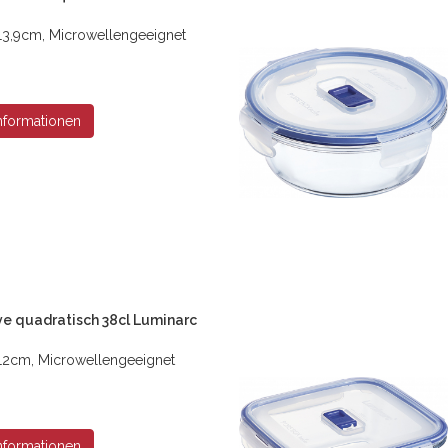
13,9cm, Microwellengeeignet
nformationen
ve quadratisch 38cl Luminarc
 12cm, Microwellengeeignet
nformationen