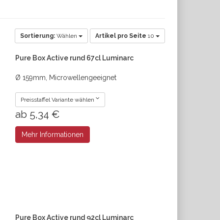
Sortierung:
Wählen
Artikel pro Seite
10
Pure Box Active rund 67cl Luminarc
Ø 159mm, Microwellengeeignet
Preisstaffel Variante wählen
ab 5,34 €
Mehr Informationen
Pure Box Active rund 92cl Luminarc