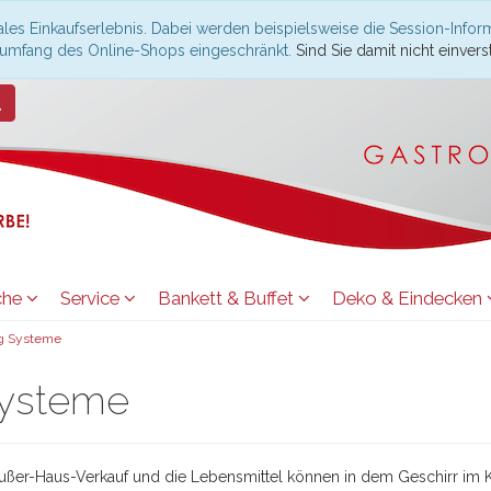
les Einkaufserlebnis. Dabei werden beispielsweise die Session-Infor
nsumfang des Online-Shops eingeschränkt.
Sind Sie damit nicht einverst
che
Service
Bankett & Buffet
Deko & Eindecken
g Systeme
Systeme
Außer-Haus-Verkauf und die Lebensmittel können in dem Geschirr im K