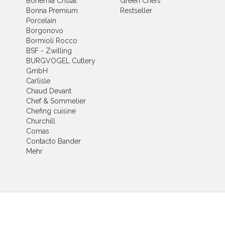
Bohemia Cristal
Green Chefs
Bonna Premium
Restseller
Porcelain
Borgonovo
Bormioli Rocco
BSF - Zwilling
BURGVOGEL Cutlery
GmbH
Carlisle
Chaud Devant
Chef & Sommelier
Chefing cuisine
Churchill
Comas
Contacto Bander
Mehr