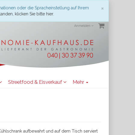
Schließen
×
mationen oder die Spracheinstellung auf Ihrem
anden, klicken Sie bitte hier.
Anmelden
Streetfood & Eisverkauf
Mehr
ühlschrank aufbewahrt und auf dem Tisch serviert