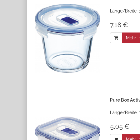
Länge/Breite: 
7,18 €
Mehr I
Pure Box Acti
Länge/Breite:
5,05 €
Mehr I