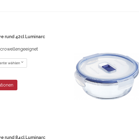
ve rund 42cl Luminarc
crowellengeeignet
riante wählen
ationen
ve rund 84cl Luminarc