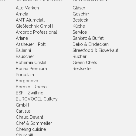
Alle Marken
Gläser
Amefa
Geschirr
AMT Alumetall
Besteck
Gießtechnik GmbH
Küche
Arcoroc Professional
Service
Ariane
Bankett & Buffet
Assheuer + Pott
Deko & Eindecken
Ballarini
Streetfood & Eisverkauf
Bauscher
Bücher
Bohemia Cristal
Green Chefs
Bonna Premium
Restseller
Porcelain
Borgonovo
Bormioli Rocco
BSF - Zwilling
BURGVOGEL Cutlery
GmbH
Carlisle
Chaud Devant
Chef & Sommelier
Chefing cuisine
Churchill