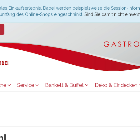
les Einkaufserlebnis. Dabei werden beispielsweise die Session-Infor
nsumfang des Online-Shops eingeschränkt.
Sind Sie damit nicht einverst
che
Service
Bankett & Buffet
Deko & Eindecken
hl