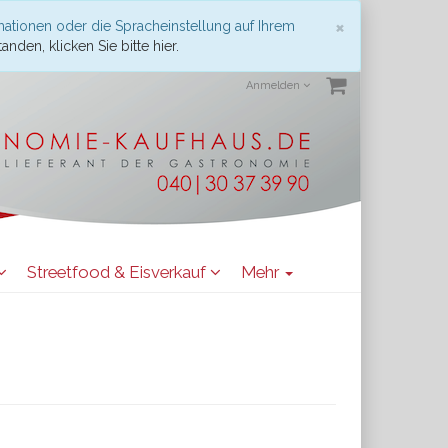
Schließen
×
mationen oder die Spracheinstellung auf Ihrem
anden, klicken Sie bitte hier.
Anmelden
Streetfood & Eisverkauf
Mehr