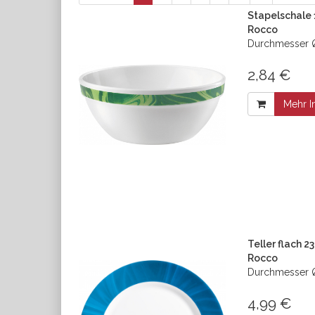
Stapelschale 
Rocco
Durchmesser Ø
2,84 €
Mehr I
Teller flach 2
Rocco
Durchmesser Ø
4,99 €