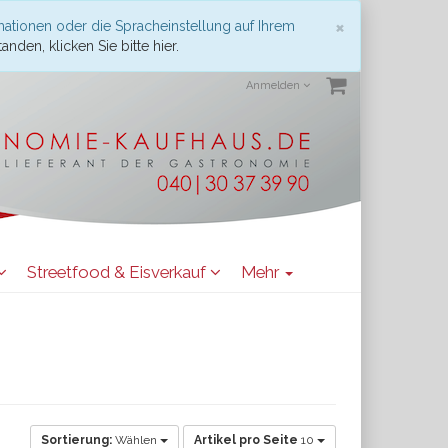
Schließen
×
mationen oder die Spracheinstellung auf Ihrem
anden, klicken Sie bitte hier.
Anmelden
Streetfood & Eisverkauf
Mehr
Sortierung:
Wählen
Artikel pro Seite
10