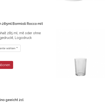
on 285ml Bormioli Rocco mit
Inhalt 285 ml, mit oder ohne
l gedruckt, Logodruck
riante wählen
ationen
no geeicht 2cl