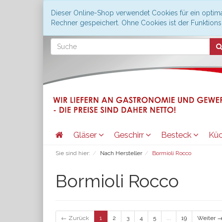
Dieser Online-Shop verwendet Cookies für ein optima
Rechner gespeichert. Ohne Cookies ist der Funktio
Gläser
Geschirr
Besteck
Kü
Sie sind hier:
Nach Hersteller
Bormioli Rocco
Bormioli Rocco
← Zurück
1
2
3
4
5
...
19
Weiter 