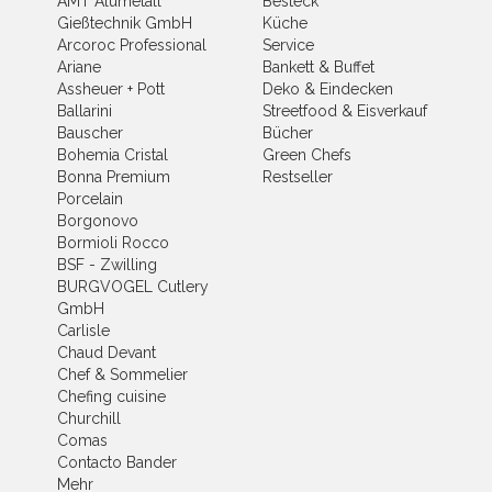
AMT Alumetall
Besteck
Gießtechnik GmbH
Küche
Arcoroc Professional
Service
Ariane
Bankett & Buffet
Assheuer + Pott
Deko & Eindecken
Ballarini
Streetfood & Eisverkauf
Bauscher
Bücher
Bohemia Cristal
Green Chefs
Bonna Premium
Restseller
Porcelain
Borgonovo
Bormioli Rocco
BSF - Zwilling
BURGVOGEL Cutlery
GmbH
Carlisle
Chaud Devant
Chef & Sommelier
Chefing cuisine
Churchill
Comas
Contacto Bander
Mehr