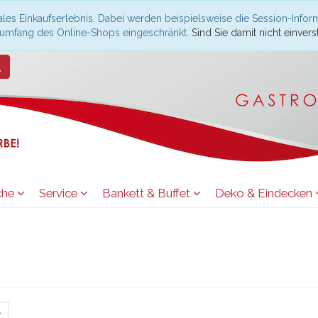
les Einkaufserlebnis. Dabei werden beispielsweise die Session-Infor
nsumfang des Online-Shops eingeschränkt.
Sind Sie damit nicht einverst
che
Service
Bankett & Buffet
Deko & Eindecken
→