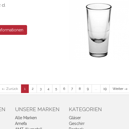
 cl
nformationen
← Zurück
1
2
3
4
5
6
7
8
9
...
19
Weiter →
EN
UNSERE MARKEN
KATEGORIEN
Alle Marken
Gläser
Amefa
Geschirr