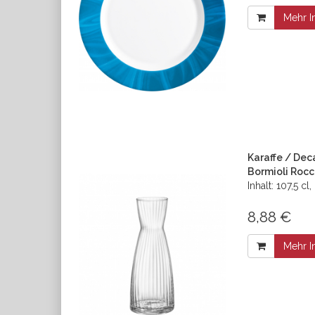
Mehr I
Karaffe / Deca
Bormioli Roc
Inhalt: 107,5 c
8,88 €
Mehr I