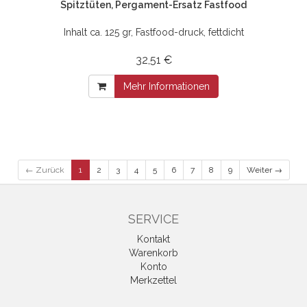
Spitztüten, Pergament-Ersatz Fastfood
Inhalt ca. 125 gr, Fastfood-druck, fettdicht
32,51 €
Mehr Informationen
← Zurück
1
2
3
4
5
6
7
8
9
Weiter →
SERVICE
Kontakt
Warenkorb
Konto
Merkzettel