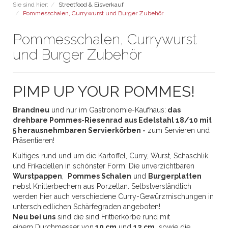
Sie sind hier:
Streetfood & Eisverkauf
Pommesschalen, Currywurst und Burger Zubehör
Pommesschalen, Currywurst
und Burger Zubehör
PIMP UP YOUR POMMES!
Brandneu
und nur im Gastronomie-Kaufhaus:
das
drehbare Pommes-Riesenrad aus Edelstahl 18/10 mit
5 herausnehmbaren Servierkörben
-
zum Servieren und
Präsentieren!
Kultiges rund und um die Kartoffel, Curry, Wurst, Schaschlik
und Frikadellen in schönster Form: Die unverzichtbaren
Wurstpappen
,
Pommes Schalen
und
Burgerplatten
nebst Knitterbechern aus Porzellan. Selbstverständlich
werden hier auch verschiedene Curry-Gewürzmischungen in
unterschiedlichen Schärfegraden angeboten!
Neu bei uns
sind die sind Frittierkörbe rund mit
einem Durchmesser von
10 cm
und
12 cm
sowie die