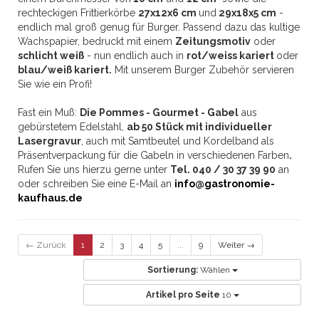
rechteckigen Frittierkörbe
27x12x6 cm
und
29x18x5 cm
-
endlich mal groß genug für Burger. Passend dazu das kultige
Wachspapier, bedruckt mit einem
Zeitungsmotiv
oder
schlicht weiß
- nun endlich auch in
rot/weiss kariert
oder
blau/weiß kariert.
Mit unserem Burger Zubehör servieren
Sie wie ein Profi!
Fast ein Muß:
Die Pommes - Gourmet - Gabel
aus
gebürstetem Edelstahl,
ab 50 Stück mit individueller
Lasergravur
, auch mit Samtbeutel und Kordelband als
Präsentverpackung für die Gabeln in verschiedenen Farben
.
Rufen Sie uns hierzu gerne unter
Tel. 040 / 30 37 39 90
an
oder schreiben Sie eine E-Mail an
info@gastronomie-
kaufhaus.de
← Zurück
1
2
3
4
5
...
9
Weiter →
Sortierung:
Wählen
Artikel pro Seite
10