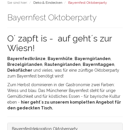
Sie sind hier:
Deko & Eindecken
Bayernfest Oktoberparty
Bayernfest Oktoberparty
O´ zapft is - auf geht´s zur
Wiesn!
Bayernfestkränze
,
Bayernhüte
,
Bayerngirlanden
,
Brezelgirlanden
,
Rautengirlanden
,
Bayernflaggen
,
Dekofächer
und vieles, was für eine zünftige Oktoberparty
zum Bayernfest benötigt wird!
Zum Herbst dominieren in der Gastronomie zwei Farben:
Weiss und blau. Das Münchener Bayernfest steht für urige
Gemütlichkeit und für köstliches Essen - für bayrische Kultur
eben -
hier geht´s zu unserem kompletten Angebot für
den gedeckten Tisch.
Bayernfestdekoration Oktoberparty