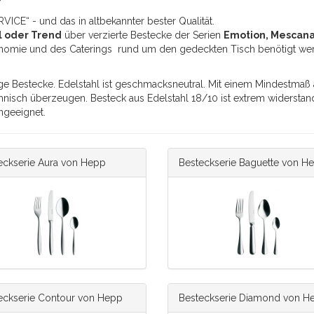
VICE“ - und das in altbekannter bester Qualität.
l
oder
Trend
über verzierte Bestecke der Serien
Emotion
,
Mescan
tronomie und des Caterings rund um den gedeckten Tisch benötigt we
rtige Bestecke. Edelstahl ist geschmacksneutral. Mit einem Mindestma
isch überzeugen. Besteck aus Edelstahl 18/10 ist extrem widerstand
engeeignet.
eckserie Aura von Hepp
Besteckserie Baguette von H
eckserie Contour von Hepp
Besteckserie Diamond von H