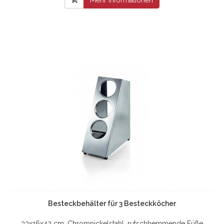
Besteckbehälter für 3 Besteckköcher
33x16x42 cm, Chromnickelstahl, rutschhemmende Füße