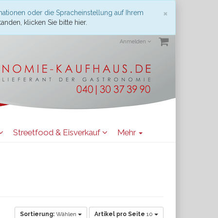
Schließen
×
mationen oder die Spracheinstellung auf Ihrem
anden, klicken Sie bitte hier.
Anmelden
Streetfood & Eisverkauf
Mehr
Sortierung:
Wählen
Artikel pro Seite
10