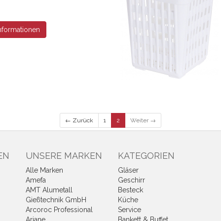
nformationen
← Zurück
1
2
Weiter →
EN
UNSERE MARKEN
KATEGORIEN
Alle Marken
Gläser
Amefa
Geschirr
AMT Alumetall
Besteck
Gießtechnik GmbH
Küche
Arcoroc Professional
Service
Ariane
Bankett & Buffet