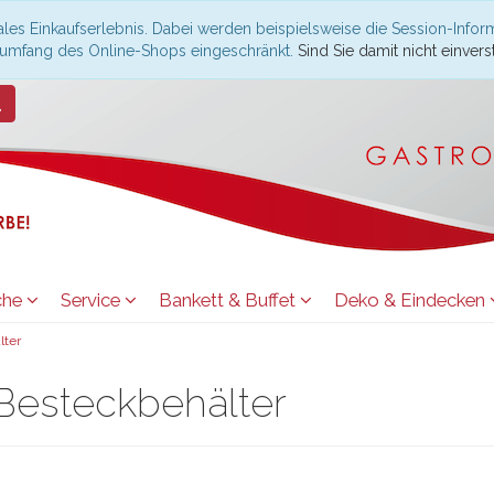
les Einkaufserlebnis. Dabei werden beispielsweise die Session-Infor
nsumfang des Online-Shops eingeschränkt.
Sind Sie damit nicht einverst
che
Service
Bankett & Buffet
Deko & Eindecken
lter
esteckbehälter