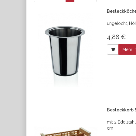
Besteckköche
ungelocht, Hö
4,88 €
Mehr I
Besteckkorb 8
mit 2 Edelstah
cm