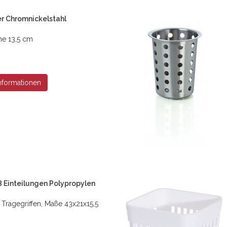
r Chromnickelstahl
he 13,5 cm
nformationen
 Einteilungen Polypropylen
l Tragegriffen, Maße 43x21x15,5