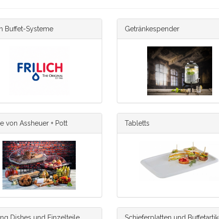
ch Buffet-Systeme
Getränkespender
e von Assheuer + Pott
Tabletts
ng Dishes und Einzelteile
Schieferplatten und Buffetartik