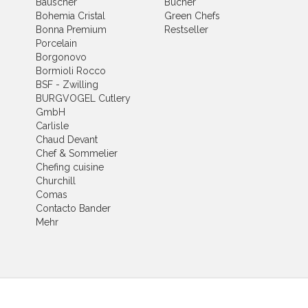
Bauscher
Bücher
Bohemia Cristal
Green Chefs
Bonna Premium
Restseller
Porcelain
Borgonovo
Bormioli Rocco
BSF - Zwilling
BURGVOGEL Cutlery
GmbH
Carlisle
Chaud Devant
Chef & Sommelier
Chefing cuisine
Churchill
Comas
Contacto Bander
Mehr