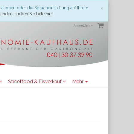
Schließen
×
mationen oder die Spracheinstellung auf Ihrem
anden, klicken Sie bitte hier.
Anmelden
Streetfood & Eisverkauf
Mehr