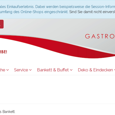
les Einkaufserlebnis. Dabei werden beispielsweise die Session-Infor
nsumfang des Online-Shops eingeschränkt.
Sind Sie damit nicht einverst
che
Service
Bankett & Buffet
Deko & Eindecken
s Bankett.