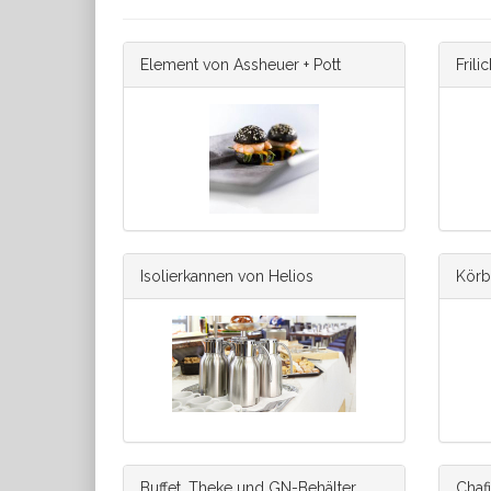
Element von Assheuer + Pott
Frili
Isolierkannen von Helios
Körb
Buffet, Theke und GN-Behälter
Chafi