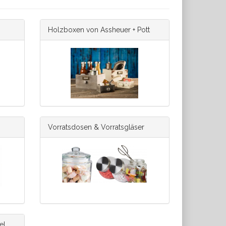
Holzboxen von Assheuer + Pott
Vorratsdosen & Vorratsgläser
el