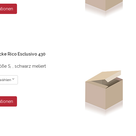
ationen
cke Rico Esclusivo 430
ße S, , schwarz meliert
 wählen
ationen