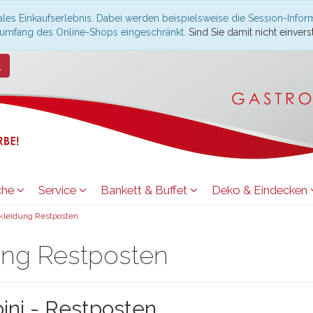
les Einkaufserlebnis. Dabei werden beispielsweise die Session-Infor
nsumfang des Online-Shops eingeschränkt.
Sind Sie damit nicht einverst
che
Service
Bankett & Buffet
Deko & Eindecken
kleidung Restposten
ung Restposten
ini - Restposten