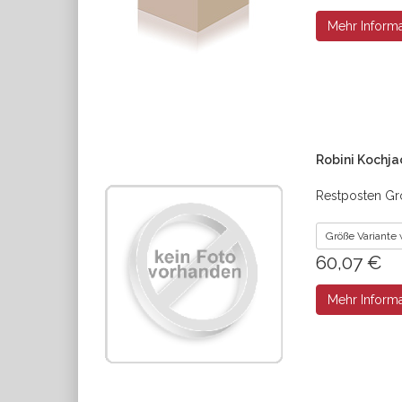
Mehr Inform
Robini Kochja
Restposten Grö
Größe Variante
60,07 €
Mehr Inform