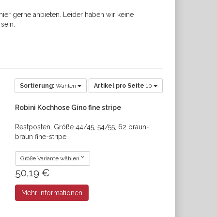
ier gerne anbieten. Leider haben wir keine
sein.
Sortierung:
Wählen
Artikel pro Seite
10
Robini Kochhose Gino fine stripe
Restposten, Größe 44/45, 54/55, 62 braun-
braun fine-stripe
Größe Variante wählen
50,19 €
Mehr Informationen