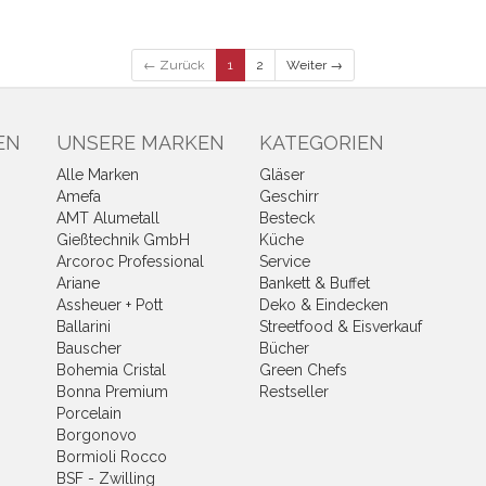
← Zurück
1
2
Weiter →
EN
UNSERE MARKEN
KATEGORIEN
Alle Marken
Gläser
Amefa
Geschirr
AMT Alumetall
Besteck
Gießtechnik GmbH
Küche
Arcoroc Professional
Service
Ariane
Bankett & Buffet
Assheuer + Pott
Deko & Eindecken
Ballarini
Streetfood & Eisverkauf
Bauscher
Bücher
Bohemia Cristal
Green Chefs
Bonna Premium
Restseller
Porcelain
Borgonovo
Bormioli Rocco
BSF - Zwilling