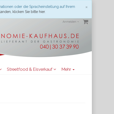
Schließen
×
mationen oder die Spracheinstellung auf Ihrem
anden, klicken Sie bitte hier.
Anmelden
Streetfood & Eisverkauf
Mehr