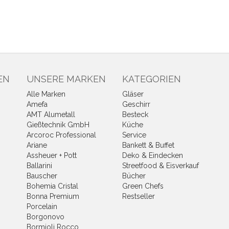
EN
UNSERE MARKEN
KATEGORIEN
Alle Marken
Gläser
Amefa
Geschirr
AMT Alumetall
Besteck
Gießtechnik GmbH
Küche
Arcoroc Professional
Service
Ariane
Bankett & Buffet
Assheuer + Pott
Deko & Eindecken
Ballarini
Streetfood & Eisverkauf
Bauscher
Bücher
Bohemia Cristal
Green Chefs
Bonna Premium
Restseller
Porcelain
Borgonovo
Bormioli Rocco