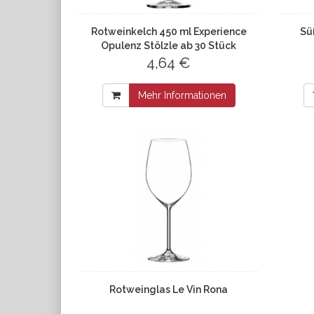
Rotweinkelch 450 ml Experience
Sü
Opulenz Stölzle ab 30 Stück
Eichstrich 0,15l
4,64 €
Mehr Informationen
Rotweinglas Le Vin Rona