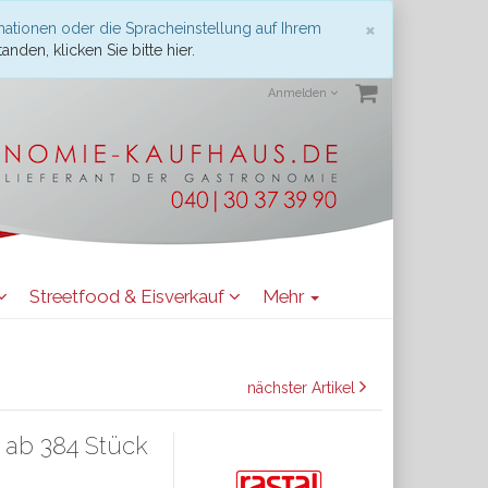
Schließen
×
mationen oder die Spracheinstellung auf Ihrem
anden, klicken Sie bitte hier.
Anmelden
Streetfood & Eisverkauf
Mehr
nächster Artikel
 ab 384 Stück