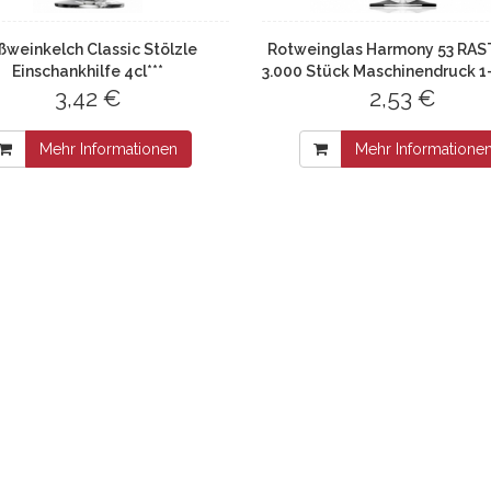
ßweinkelch Classic Stölzle
Rotweinglas Harmony 53 RAS
Einschankhilfe 4cl***
3.000 Stück Maschinendruck 1-
3,42 €
MID Eichstrich 0,1l+ 0,2l
2,53 €
Mehr Informationen
Mehr Informatione