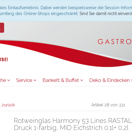
les Einkaufserlebnis. Dabei werden beispielsweise die Session-Infor
nsumfang des Online-Shops eingeschränkt.
Sind Sie damit nicht einverst
che
Service
Bankett & Buffet
Deko & Eindecken
l zurück
Artikel 28 von 331
Rotweinglas Harmony 53 Lines RASTAL
Druck 1-farbig, MID Eichstrich 0,1l+ 0,2l