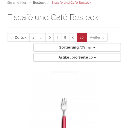
Sie sind hier:
Besteck
Eiscafé und Café Besteck
Eiscafé und Café Besteck
← Zurück
1
...
6
7
8
9
10
Weiter →
Sortierung:
Wählen
Artikel pro Seite
10