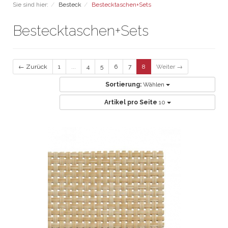
Sie sind hier:
Besteck
Bestecktaschen+Sets
Bestecktaschen+Sets
← Zurück
1
...
4
5
6
7
8
Weiter →
Sortierung:
Wählen
Artikel pro Seite
10