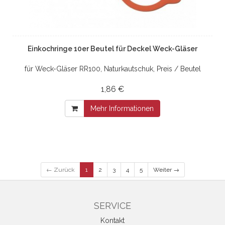
Einkochringe 10er Beutel für Deckel Weck-Gläser
für Weck-Gläser RR100, Naturkautschuk, Preis / Beutel
1,86 €
Mehr Informationen
← Zurück
1
2
3
4
5
Weiter →
SERVICE
Kontakt