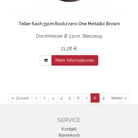
Teller flach 33cm Rockzzero One Metallic Brown
Durchmesser Ø 33cm, Steinzeug
21,28 €
Mehr Informationen
← Zurück
1
2
3
4
5
6
7
8
9
Weiter →
SERVICE
Kontakt
Warenkorb