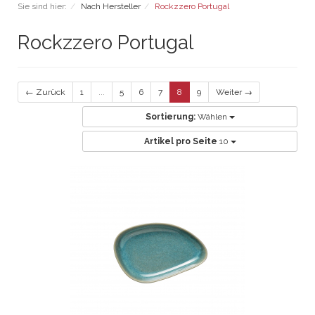
Sie sind hier:
Nach Hersteller
Rockzzero Portugal
Rockzzero Portugal
← Zurück
1
...
5
6
7
8
9
Weiter →
Sortierung:
Wählen
Artikel pro Seite
10