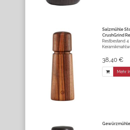
Salzmühle St
CrushGrind R
Restbestand 4 
Keramikmahlw
38,40 €
Mehr I
Gewürzmühle 