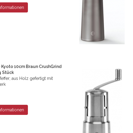
nformationen
Kyoto 10cm Braun CrushGrind
4 Stück
feffer; aus Holz gefertigt mit
erk
nformationen