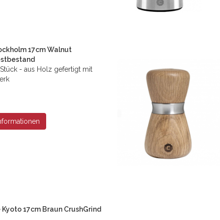
ockholm 17cm Walnut
estbestand
Stück - aus Holz gefertigt mit
erk
nformationen
Kyoto 17cm Braun CrushGrind