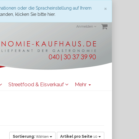
Schließen
×
mationen oder die Spracheinstellung auf Ihrem
anden, klicken Sie bitte hier.
Anmelden
Streetfood & Eisverkauf
Mehr
Sortierung:
Wählen
Artikel pro Seite
10