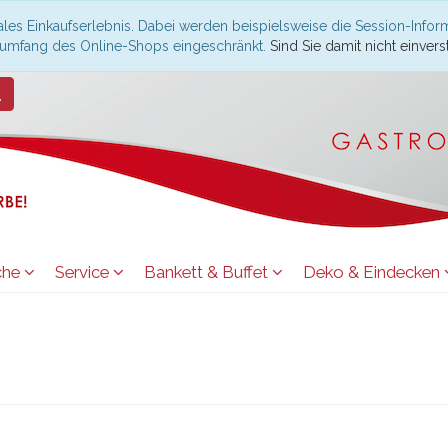
les Einkaufserlebnis. Dabei werden beispielsweise die Session-Infor
nsumfang des Online-Shops eingeschränkt.
Sind Sie damit nicht einverst
che
Service
Bankett & Buffet
Deko & Eindecken