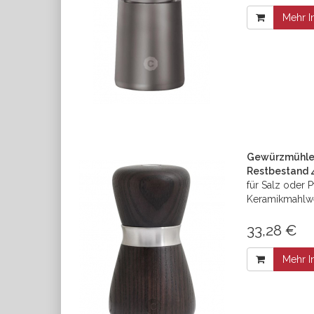
Mehr I
Gewürzmühle 
Restbestand 
für Salz oder P
Keramikmahlw
33,28 €
Mehr I