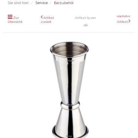
Sie sind hier:
Service
Barzubehör
nächster
Zur
Artikel
Artikel 75 von
Übersicht
zurück
Artikel
116