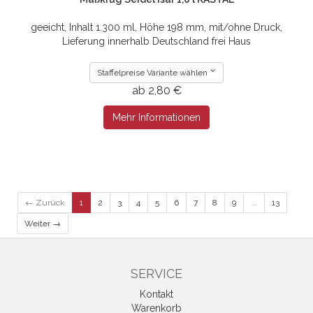
geeicht, Inhalt 1.300 ml, Höhe 198 mm, mit/ohne Druck,
Lieferung innerhalb Deutschland frei Haus
Staffelpreise Variante wählen
ab 2,80 €
Mehr Informationen
← Zurück
1
2
3
4
5
6
7
8
9
...
13
Weiter →
SERVICE
Kontakt
Warenkorb