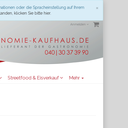
Schließen
×
mationen oder die Spracheinstellung auf Ihrem
anden, klicken Sie bitte hier.
Anmelden
Streetfood & Eisverkauf
Mehr