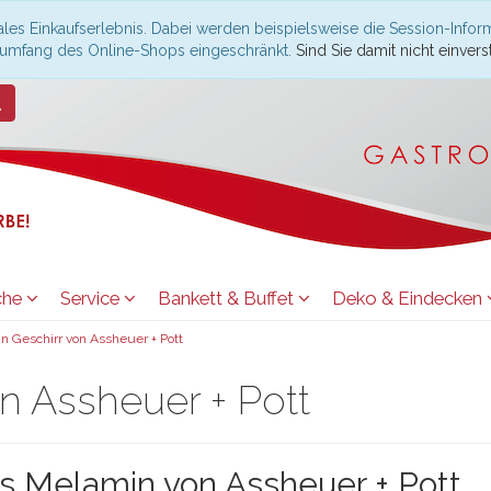
les Einkaufserlebnis. Dabei werden beispielsweise die Session-Infor
nsumfang des Online-Shops eingeschränkt.
Sind Sie damit nicht einverst
che
Service
Bankett & Buffet
Deko & Eindecken
n Geschirr von Assheuer + Pott
n Assheuer + Pott
us Melamin von Assheuer + Pott