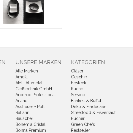
EN
UNSERE MARKEN
KATEGORIEN
Alle Marken
Gläser
Amefa
Geschirr
AMT Alumetall
Besteck
Gießtechnik GmbH
Küche
Arcoroc Professional
Service
Ariane
Bankett & Buffet
Assheuer + Pott
Deko & Eindecken
Ballarini
Streetfood & Eisverkauf
Bauscher
Bücher
Bohemia Cristal
Green Chefs
Bonna Premium
Restseller