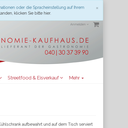
Schließen
×
mationen oder die Spracheinstellung auf Ihrem
anden, klicken Sie bitte hier.
Anmelden
Streetfood & Eisverkauf
Mehr
ühlschrank aufbewahrt und auf dem Tisch serviert