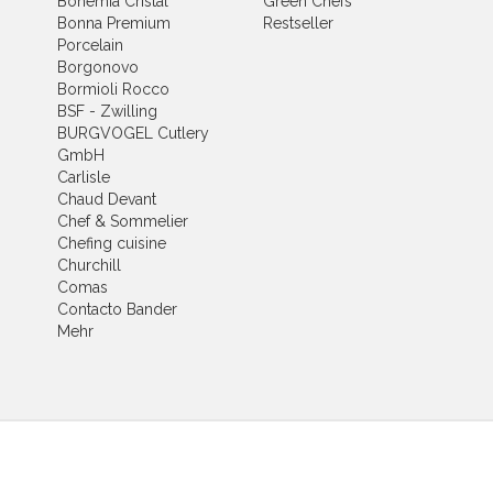
Bohemia Cristal
Green Chefs
Bonna Premium
Restseller
Porcelain
Borgonovo
Bormioli Rocco
BSF - Zwilling
BURGVOGEL Cutlery
GmbH
Carlisle
Chaud Devant
Chef & Sommelier
Chefing cuisine
Churchill
Comas
Contacto Bander
Mehr