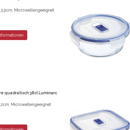
13,9cm, Microwellengeeignet
nformationen
ve quadratisch 38cl Luminarc
 12cm, Microwellengeeignet
nformationen