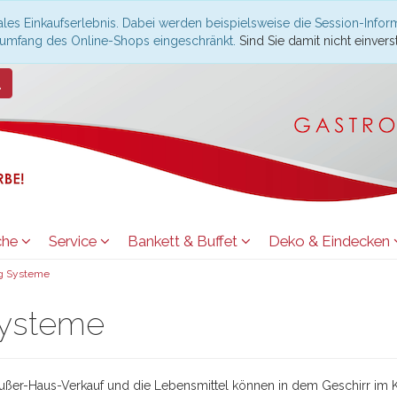
les Einkaufserlebnis. Dabei werden beispielsweise die Session-Infor
nsumfang des Online-Shops eingeschränkt.
Sind Sie damit nicht einverst
che
Service
Bankett & Buffet
Deko & Eindecken
g Systeme
Systeme
Außer-Haus-Verkauf und die Lebensmittel können in dem Geschirr im K