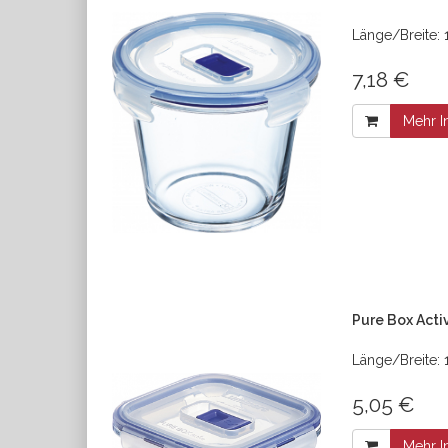
Länge/Breite: 
7,18 €
Mehr I
Pure Box Acti
Länge/Breite:
5,05 €
Mehr I