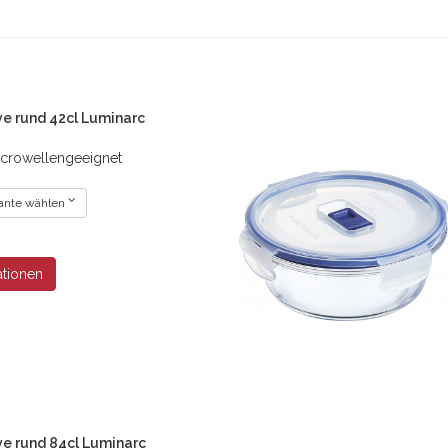
ve rund 42cl Luminarc
crowellengeeignet
riante wählen
ationen
ve rund 84cl Luminarc