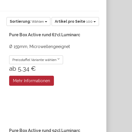
Sortierung:
Wählen
Artikel pro Seite
100
Pure Box Active rund 67cl Luminarc
Ø 159mm, Microwellengeeignet
Preisstaffel Variante wählen
ab 5,34 €
Mehr Informationen
Pure Box Active rund 92cl Luminarc