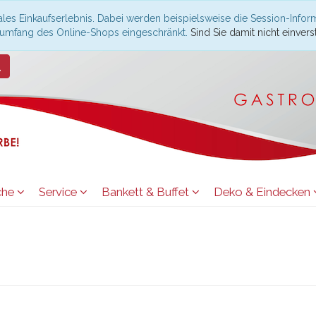
les Einkaufserlebnis. Dabei werden beispielsweise die Session-Infor
nsumfang des Online-Shops eingeschränkt.
Sind Sie damit nicht einverst
che
Service
Bankett & Buffet
Deko & Eindecken