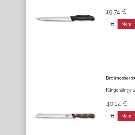
19,74 €
Mehr I
Brotmesser 33
Klingenlänge 21
40,14 €
Mehr I