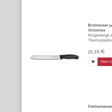
Brotmesser 34
Victorinox
Klingenlänge 2
Thermoplastis
21,10 €
Mehr I
Filetiermesse