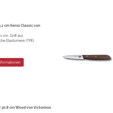
,1 cm Swiss Classic von
1 cm, Griff aus
che Elastomere (TPE)
nformationen
r 30,8 cm Wood von Victorinox