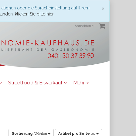
Schließen
×
mationen oder die Spracheinstellung auf Ihrem
anden, klicken Sie bitte hier.
Anmelden
Streetfood & Eisverkauf
Mehr
Sortierung:
Wählen
Artikel pro Seite
20