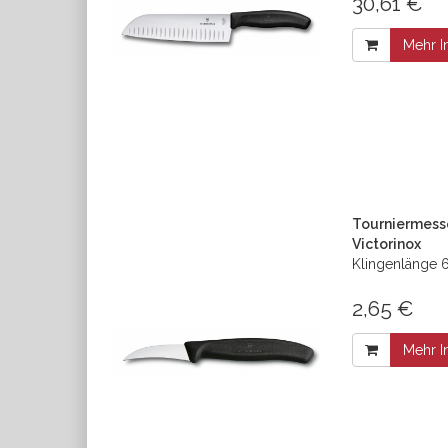
30,61 €
Mehr I
Tourniermesse
Victorinox
Klingenlänge 6
2,65 €
Mehr I