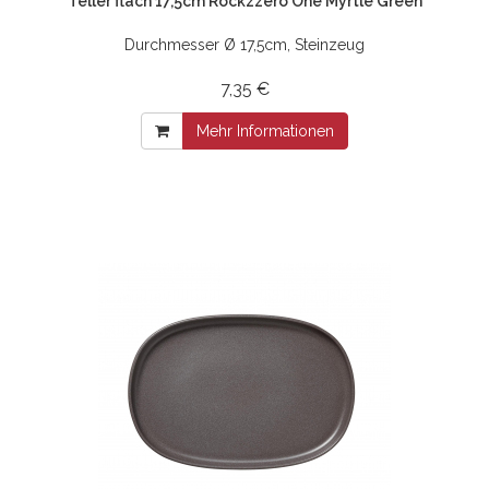
Teller flach 17,5cm Rockzzero One Myrtle Green
Durchmesser Ø 17,5cm, Steinzeug
7,35 €
Mehr Informationen