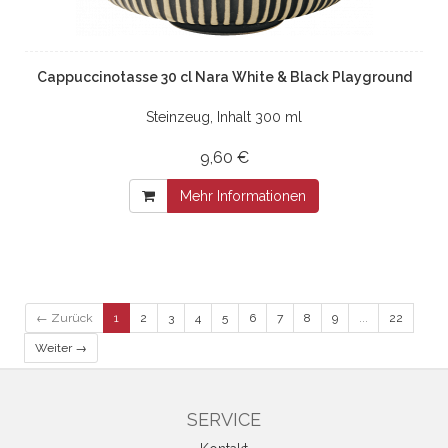
Cappuccinotasse 30 cl Nara White & Black Playground
Steinzeug, Inhalt 300 ml
9,60 €
Mehr Informationen
← Zurück
1
2
3
4
5
6
7
8
9
...
22
Weiter →
SERVICE