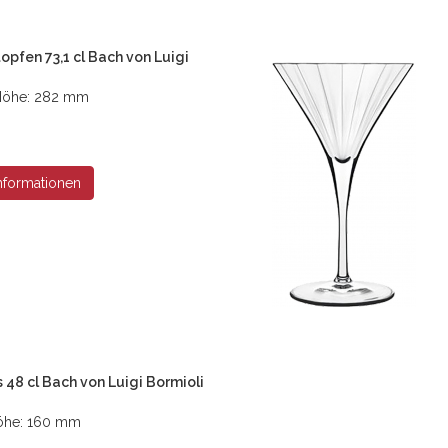
opfen 73,1 cl Bach von Luigi
, Höhe: 282 mm
nformationen
 48 cl Bach von Luigi Bormioli
 Höhe: 160 mm