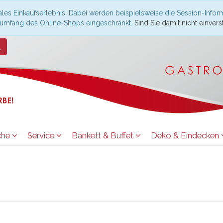
les Einkaufserlebnis. Dabei werden beispielsweise die Session-Infor
nsumfang des Online-Shops eingeschränkt.
Sind Sie damit nicht einverst
che
Service
Bankett & Buffet
Deko & Eindecken