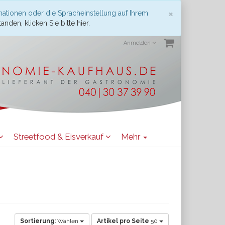
Schließen
×
mationen oder die Spracheinstellung auf Ihrem
anden, klicken Sie bitte hier.
Anmelden
Streetfood & Eisverkauf
Mehr
Sortierung:
Wählen
Artikel pro Seite
50